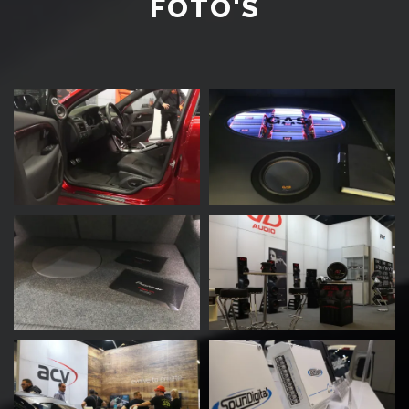
FOTO'S
mef
dav
dav
dav
dav
dav