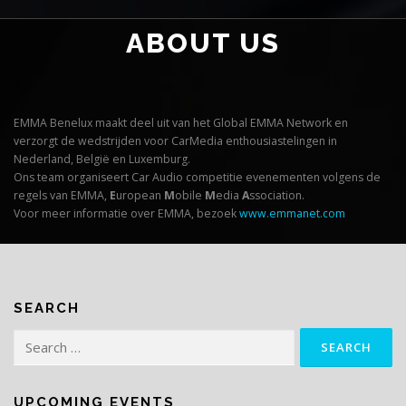
ABOUT US
EMMA Benelux maakt deel uit van het Global EMMA Network en
verzorgt de wedstrijden voor CarMedia enthousiastelingen in
Nederland, België en Luxemburg.
Ons team organiseert Car Audio competitie evenementen volgens de
regels van EMMA,
E
uropean
M
obile
M
edia
A
ssociation.
Voor meer informatie over EMMA, bezoek
www.emmanet.com
SEARCH
Search
for:
UPCOMING EVENTS