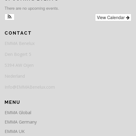
There are no upcoming events.
View Calendar
CONTACT
EMMA Benelux
Den Bogert 5
5394 AW Oijen
Nederland
Info@EMMABenelux.com
MENU
EMMA Global
EMMA Germany
EMMA UK